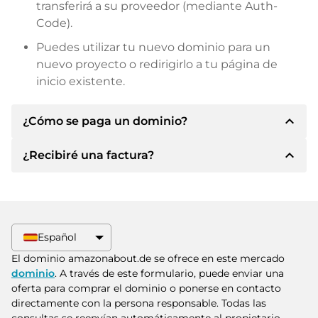
transferirá a su proveedor (mediante Auth-
Code).
Puedes utilizar tu nuevo dominio para un
nuevo proyecto o redirigirlo a tu página de
inicio existente.
expand_less
¿Cómo se paga un dominio?
expand_less
¿Recibiré una factura?
Tras llegar a un acuerdo, el propietario le
informará de los detalles del pago. A
continuación, el propietario le facilitará los datos
Sí, el vendedor le enviará la factura
bancarios SEPA y, si lo desea, también le ofrecerá
correspondiente. Para precios de compra
Paypal u otros métodos de pago.
superiores, también recibirá un contrato de
Español
compra adicional si lo solicita.
Indique siempre el nombre de dominio y el
El dominio amazonabout.de se ofrece en este mercado
número de factura al realizar la transferencia.
dominio
. A través de este formulario, puede enviar una
oferta para comprar el dominio o ponerse en contacto
directamente con la persona responsable. Todas las