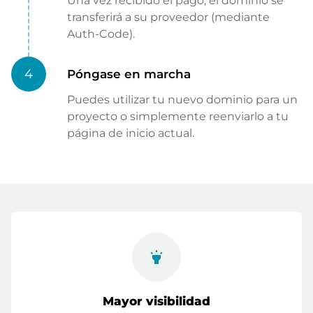
Una vez recibido el pago, el dominio se
transferirá a su proveedor (mediante
Auth-Code).
4
Póngase en marcha
Puedes utilizar tu nuevo dominio para un
proyecto o simplemente reenviarlo a tu
página de inicio actual.
highlight
Mayor visibilidad